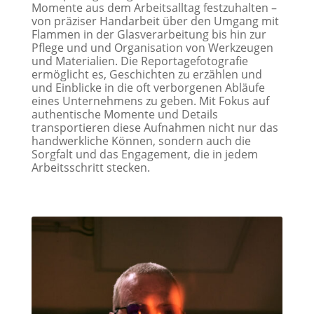
Momente aus dem Arbeitsalltag festzuhalten –
von präziser Handarbeit über den Umgang mit
Flammen in der Glasverarbeitung bis hin zur
Pflege und und Organisation von Werkzeugen
und Materialien. Die
Reportagefotografie
ermöglicht es, Geschichten zu erzählen und
und Einblicke in die oft verborgenen Abläufe
eines Unternehmens zu geben. Mit Fokus auf
authentische Momente und Details
transportieren diese Aufnahmen nicht nur das
handwerkliche Können, sondern auch die
Sorgfalt und das Engagement, die in jedem
Arbeitsschritt stecken.